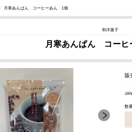
月寒あんぱん コーヒーあん 1個
和洋菓子
月寒あんぱん コーヒ
販
JA
数