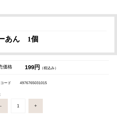
ーあん 1個
199円
売価格
（税込み）
Nコード
4976765031015
量
-
+