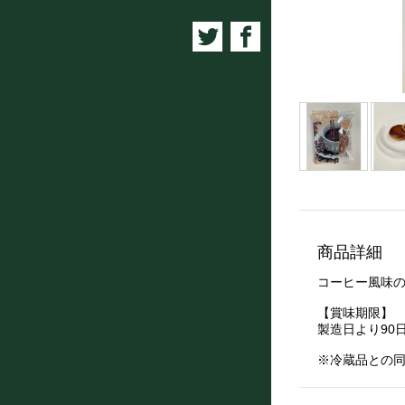
商品詳細
コーヒー風味
【賞味期限】
製造日より90
※冷蔵品との