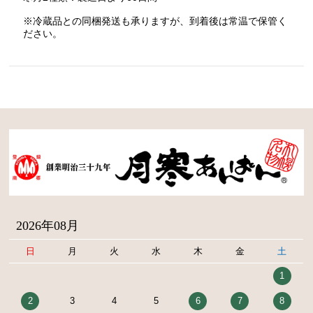
※冷蔵品との同梱発送も承りますが、到着後は常温で保管く
ださい。
2026年08月
日
月
火
水
木
金
土
1
2
3
4
5
6
7
8